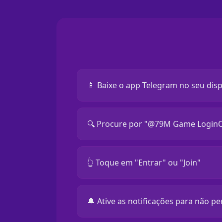
📱 Baixe o app Telegram no seu disp
🔍 Procure por "@79M Game LoginOf
👆 Toque em "Entrar" ou "Join"
🔔 Ative as notificações para não p