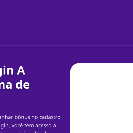
in A
ma de
anhar bônus no cadastro
in, você tem acesso a