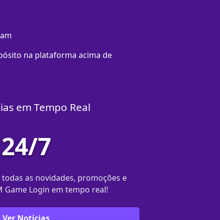
ram
pósito na plataforma acima de
cias em Tempo Real
24/7
e todas as novidades, promoções e
M Game Login em tempo real!
Ver Notícias