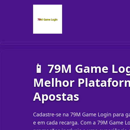
📱 79M Game Log
Melhor Platafor
Apostas
Cadastre-se na 79M Game Login para g
e em cada recarga. Com a 79M Game Log