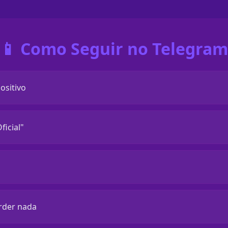
📱 Como Seguir no Telegram
ositivo
icial"
erder nada