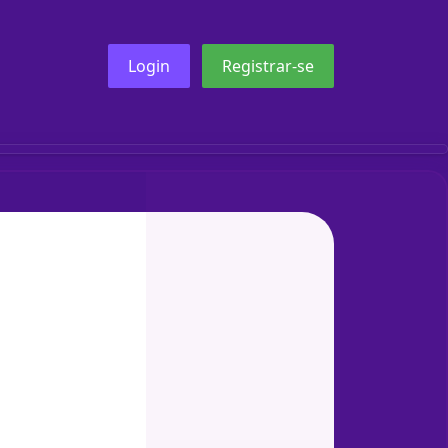
Login
Registrar-se