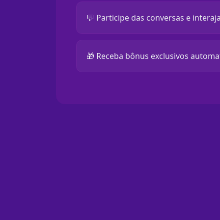
💬 Participe das conversas e interaj
🎁 Receba bônus exclusivos autom