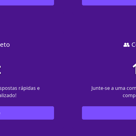
reto
👥 
t
espostas rápidas e
Junte-se a uma com
lizado!
compa
e