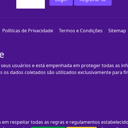
Políticas de Privacidade
Termos e Condições
Sitemap
de
e seus usuários e está empenhada em proteger todas as in
 os dados coletados são utilizados exclusivamente para fi
m respeitar todas as regras e regulamentos estabelecidos