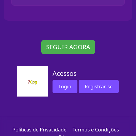
SEGUIR AGORA
Acessos
Login
Registrar-se
Políticas de Privacidade
Termos e Condições