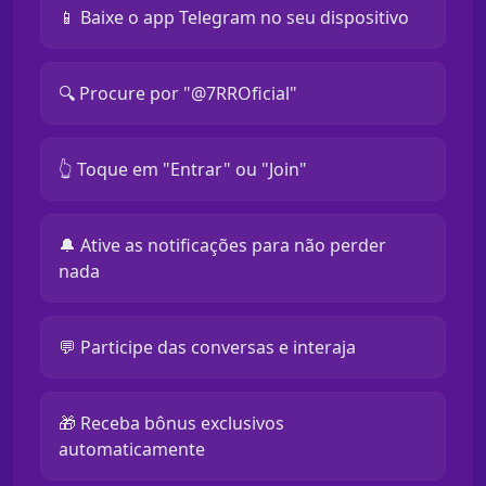
📱 Baixe o app Telegram no seu dispositivo
🔍 Procure por "@7RROficial"
👆 Toque em "Entrar" ou "Join"
🔔 Ative as notificações para não perder
nada
💬 Participe das conversas e interaja
🎁 Receba bônus exclusivos
automaticamente