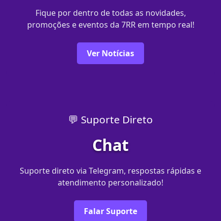
Fique por dentro de todas as novidades,
promoções e eventos da 7RR em tempo real!
Ver Notícias
💬 Suporte Direto
Chat
Suporte direto via Telegram, respostas rápidas e
atendimento personalizado!
Falar Suporte