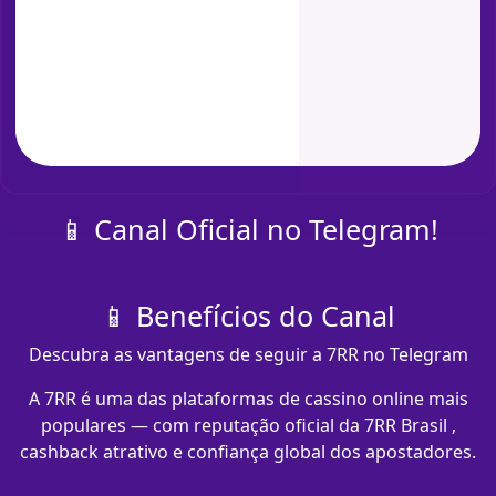
📱 Canal Oficial no Telegram!
📱 Benefícios do Canal
Descubra as vantagens de seguir a 7RR no Telegram
A 7RR é uma das plataformas de cassino online mais
populares — com reputação oficial da 7RR Brasil ,
cashback atrativo e confiança global dos apostadores.