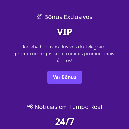
🎁 Bônus Exclusivos
VIP
Receba bônus exclusivos do Telegram,
promoções especiais e códigos promocionais
únicos!
Ver Bônus
📢 Notícias em Tempo Real
24/7