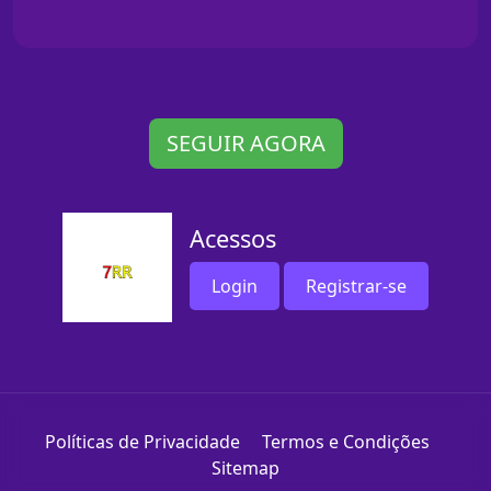
SEGUIR AGORA
Acessos
Login
Registrar-se
Políticas de Privacidade
Termos e Condições
Sitemap