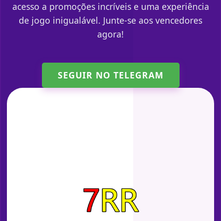
acesso a promoções incríveis e uma experiência
de jogo inigualável. Junte-se aos vencedores
agora!
SEGUIR NO TELEGRAM