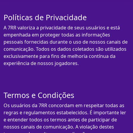
Políticas de Privacidade
A 7RR valoriza a privacidade de seus usuários e está
empenhada em proteger todas as informações
pessoais fornecidas durante o uso de nossos canais de
comunicação. Todos os dados coletados são utilizados
exclusivamente para fins de melhoria contínua da
experiência de nossos jogadores.
Termos e Condições
Os usuários da 7RR concordam em respeitar todas as
regras e regulamentos estabelecidos. É importante ler
e entender todos os termos antes de participar de
nossos canais de comunicação. A violação destes