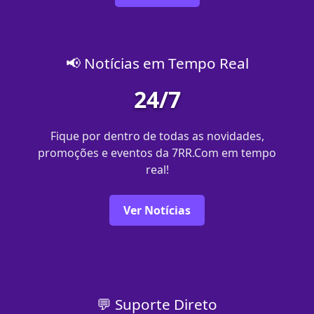
📢 Notícias em Tempo Real
24/7
Fique por dentro de todas as novidades,
promoções e eventos da 7RR.Com em tempo
real!
Ver Notícias
💬 Suporte Direto