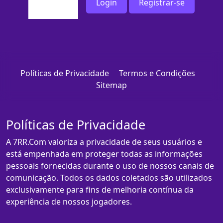
Login
Registrar-se
Políticas de Privacidade
Termos e Condições
Sitemap
Políticas de Privacidade
A 7RR.Com valoriza a privacidade de seus usuários e
está empenhada em proteger todas as informações
pessoais fornecidas durante o uso de nossos canais de
comunicação. Todos os dados coletados são utilizados
exclusivamente para fins de melhoria contínua da
experiência de nossos jogadores.