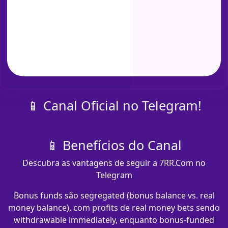
📱 Canal Oficial no Telegram!
📱 Benefícios do Canal
Descubra as vantagens de seguir a 7RR.Com no
Telegram
Bonus funds são segregated (bonus balance vs. real
money balance), com profits de real money bets sendo
withdrawable immediately, enquanto bonus-funded