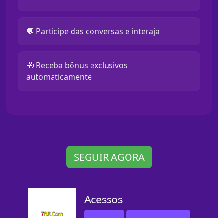
💬 Participe das conversas e interaja
🎁 Receba bônus exclusivos
automaticamente
SEGUIR AGORA
Acessos