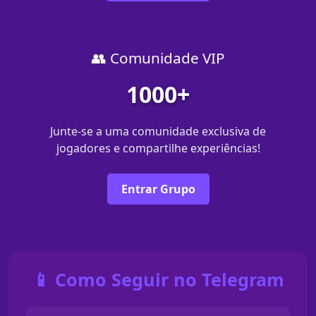
👥 Comunidade VIP
1000+
Junte-se a uma comunidade exclusiva de
jogadores e compartilhe experiências!
Entrar Grupo
📱 Como Seguir no Telegram