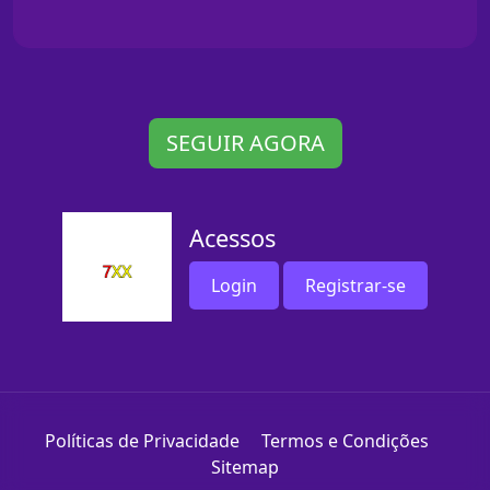
SEGUIR AGORA
Acessos
Login
Registrar-se
Políticas de Privacidade
Termos e Condições
Sitemap