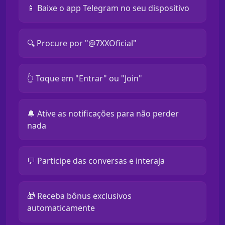
📱 Baixe o app Telegram no seu dispositivo
🔍 Procure por "@7XXOficial"
👆 Toque em "Entrar" ou "Join"
🔔 Ative as notificações para não perder
nada
💬 Participe das conversas e interaja
🎁 Receba bônus exclusivos
automaticamente