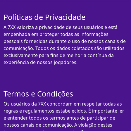
Políticas de Privacidade
A 7XX valoriza a privacidade de seus usuários e está
empenhada em proteger todas as informações
pessoais fornecidas durante o uso de nossos canais de
comunicação. Todos os dados coletados são utilizados
exclusivamente para fins de melhoria contínua da
experiência de nossos jogadores.
Termos e Condições
Os usuários da 7XX concordam em respeitar todas as
regras e regulamentos estabelecidos. É importante ler
e entender todos os termos antes de participar de
nossos canais de comunicação. A violação destes