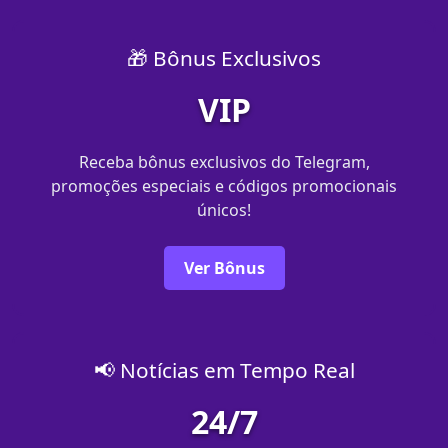
🎁 Bônus Exclusivos
VIP
Receba bônus exclusivos do Telegram,
promoções especiais e códigos promocionais
únicos!
Ver Bônus
📢 Notícias em Tempo Real
24/7