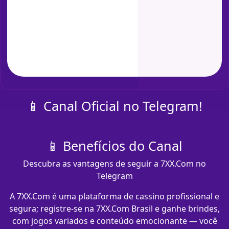
📱 Canal Oficial no Telegram!
📱 Benefícios do Canal
Descubra as vantagens de seguir a 7XX.Com no
Telegram
A 7XX.Com é uma plataforma de cassino profissional e
segura; registre-se na 7XX.Com Brasil e ganhe brindes,
com jogos variados e conteúdo emocionante — você